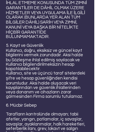
İHLAL ETMEME KONUSUNDA TÜM ZIMNİ
GARANTİLER DE DÂHİL OLMAK ÜZERE
HİZMETLER VEYA UYGULAMA İLE İLGİLİ
OLARAK (BUNLARDA YER ALAN TÜM
BİLGİLER DÂHİL) SARİH VEYA ZIMNİ,
KANUNİ VEYA BAŞKA BİR NİTELİKTE
HİÇBİR GARANTİDE
BULUNMAMAKTADIR.
5. Kayıt ve Güvenlik
Kullanıcı, doğru, eksiksiz ve güncel kayıt
bilgilerini vermek zorundadır. Aksi halde
bu Sözleşme ihlal edilmiş sayılacak ve
Kullanıcı bilgilendirilmeksizin hesap
kapatılabilecektir.
Kullanıcı, site ve üçüncü taraf sitelerdeki
şifre ve hesap güvenliğinden kendisi
sorumludur. Aksi halde oluşacak veri
kayıplarından ve güvenlik ihlallerinden
veya donanım ve cihazların zarar
görmesinden Firma sorumlu tutulamaz.
6. Mücbir Sebep
Tarafların kontrolünde olmayan; tabii
afetler, yangın, patlamalar, iç savaşlar,
savaşlar, ayaklanmalar, halk hareketleri,
seferberlik ilanı, grev, lokavt ve salgın