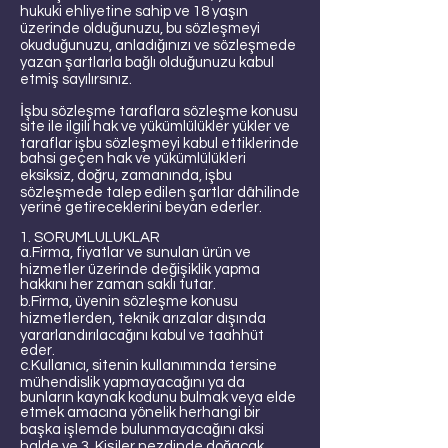
hukuki ehliyetine sahip ve 18 yaşın
üzerinde olduğunuzu, bu sözleşmeyi
okuduğunuzu, anladığınızı ve sözleşmede
yazan şartlarla bağlı olduğunuzu kabul
etmiş sayılırsınız.
İşbu sözleşme taraflara sözleşme konusu
site ile ilgili hak ve yükümlülükler yükler ve
taraflar işbu sözleşmeyi kabul ettiklerinde
bahsi geçen hak ve yükümlülükleri
eksiksiz, doğru, zamanında, işbu
sözleşmede talep edilen şartlar dâhilinde
yerine getireceklerini beyan ederler.
1. SORUMLULUKLAR
a.Firma, fiyatlar ve sunulan ürün ve
hizmetler üzerinde değişiklik yapma
hakkını her zaman saklı tutar.
b.Firma, üyenin sözleşme konusu
hizmetlerden, teknik arızalar dışında
yararlandırılacağını kabul ve taahhüt
eder.
c.Kullanıcı, sitenin kullanımında tersine
mühendislik yapmayacağını ya da
bunların kaynak kodunu bulmak veya elde
etmek amacına yönelik herhangi bir
başka işlemde bulunmayacağını aksi
halde ve 3. Kişiler nezdinde doğacak