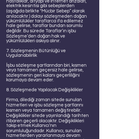
hastalıklar, altyapı ve internet arızaları,
elektrik kesintisi gibi sebeplerden
(aşağıda birlikte "Mücbir Sebep” olarak
anılacaktır.) dolayı sözleşmeden doğan
yükümlülükler taraflarca ifa edilemez
hale gelirse, taraflar bundan sorumlu
değildir. Bu sürede Taraflar’ın işbu
Sözleşme’den doğan hak ve
yükümlülükleri askıya alınır.
7. Sözleşmenin Bütünlüğü ve
Uygulanabilirlik
İşbu sözleşme şartlarından biri, kısmen
veya tamamen geçersiz hale gelirse,
sözleşmenin geri kalanı geçerliliğini
korumaya devam eder.
8. Sözleşmede Yapılacak Değişiklikler
Firma, dilediği zaman sitede sunulan
hizmetleri ve işbu sözleşme şartlarını
kısmen veya tamamen değiştirebilir.
Değişiklikler sitede yayınlandığı tarihten
itibaren geçerli olacaktır. Değişiklikleri
takip etmek Kullanıcı’nın
sorumluluğundadır. Kullanıcı, sunulan
hizmetlerden yararlanmaya devam