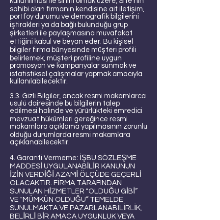
kullanılması ile sınırlı olmak üzere, Site’nin
sahibi olan firmanın kendisine ait iletişim,
portföy durumu ve demografik bilgilerini
iştirakleri ya da bağlı bulunduğu grup
şirketleri ile paylaşmasına muvafakat
ettiğini kabul ve beyan eder. Bu kişisel
bilgiler firma bünyesinde müşteri profili
belirlemek, müşteri profiline uygun
promosyon ve kampanyalar sunmak ve
istatistiksel çalışmalar yapmak amacıyla
kullanılabilecektir.
3.3. Gizli Bilgiler, ancak resmi makamlarca
usulü dairesinde bu bilgilerin talep
edilmesi halinde ve yürürlükteki emredici
mevzuat hükümleri gereğince resmi
makamlara açıklama yapılmasının zorunlu
olduğu durumlarda resmi makamlara
açıklanabilecektir.
4. Garanti Vermeme: İŞBU SÖZLEŞME
MADDESİ UYGULANABİLİR KANUNUN
İZİN VERDİĞİ AZAMİ ÖLÇÜDE GEÇERLİ
OLACAKTIR. FİRMA TARAFINDAN
SUNULAN HİZMETLER "OLDUĞU GİBİ”
VE "MÜMKÜN OLDUĞU” TEMELDE
SUNULMAKTA VE PAZARLANABİLİRLİK,
BELİRLİ BİR AMACA UYGUNLUK VEYA