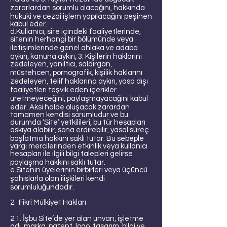
zararlardan sorumlu olacağını, hakkında
hukuki ve cezai işlem yapılacağını peşinen
kabul eder.
d.Kullanıcı, site içindeki faaliyetlerinde,
sitenin herhangi bir bölümünde veya
iletişimlerinde genel ahlaka ve adaba
aykırı, kanuna aykırı, 3. Kişilerin haklarını
zedeleyen, yanıltıcı, saldırgan,
müstehcen, pornografik, kişilik haklarını
zedeleyen, telif haklarına aykırı, yasa dışı
faaliyetleri teşvik eden içerikler
üretmeyeceğini, paylaşmayacağını kabul
eder. Aksi halde oluşacak zarardan
tamamen kendisi sorumludur ve bu
durumda ‘Site’ yetkilileri, bu tür hesapları
askıya alabilir, sona erdirebilir, yasal süreç
başlatma hakkını saklı tutar. Bu sebeple
yargı mercilerinden etkinlik veya kullanıcı
hesapları ile ilgili bilgi talepleri gelirse
paylaşma hakkını saklı tutar.
e.Sitenin üyelerinin birbirleri veya üçüncü
şahıslarla olan ilişkileri kendi
sorumluluğundadır.
2. Fikri Mülkiyet Hakları
2.1. İşbu Site’de yer alan ünvan, işletme
adı, marka, patent, logo, tasarım, bilgi ve