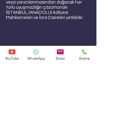
veya yorumlanmasından doğacak her
türlü uyuşmazlığın çözümünde
İSTANBUL (ANADOLU) Adliyesi
Mahkemeleri ve İcra Daireleri yetkilidir.
YouTube
WhatsApp
Email
Arama
0 532 390 69 09
YARDIM
Kargo ve İade