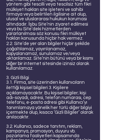
yöntem gibi tescilli veya tescilsiz tüm fikri
mülkiyet hakları site işleteni ve sahibi
firmaya veya belirtilen ilgilisine ait olup,
ulusal ve uluslararası hukukun koruması
altındadır. İşbu Site’nin ziyaret edilmesi
veya bu Site’deki hizmetlerden
yararlanılması söz konusu fikri mülkiyet
hakları konusunda hiçbir hak vermez.
2.2. Site’de yer alan bilgiler hiçbir şekilde
çoğaltılamaz, yayınlanamaz,
kopyalanamaz, sunulamaz ve/veya
aktarılamaz. Site’nin bütünü veya bir kısmı
diğer bir internet sitesinde izinsiz olarak
kullanılamaz.
3. Gizli Bilgi
3.1. Firma, site üzerinden kullanıcıların
ilettiği kişisel bilgileri 3. Kişilere
açıklamayacaktır. Bu kişisel bilgiler; kişi
adı-soyadı, adresi, telefon numarası, cep
telefonu, e-posta adresi gibi Kullanıcı’yı
tanımlamaya yönelik her türlü diğer bilgiyi
içermekte olup, kısaca ‘Gizli Bilgiler’ olarak
anılacaktır.
3.2. Kullanıcı, sadece tanıtım, reklam,
kampanya, promosyon, duyuru vb.
pazarlama faaliyetleri kapsamında