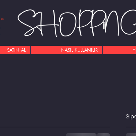
SATIN AL
NASIL KULLANILIR
H
Sip